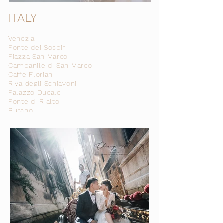
ITALY
V
enezia
Ponte dei Sospiri
Piazza San Marco
Campanile di San Marco
Caffè Florian
Riva degli Schiavoni
Palazzo Ducale
Ponte di Rialto
Burano